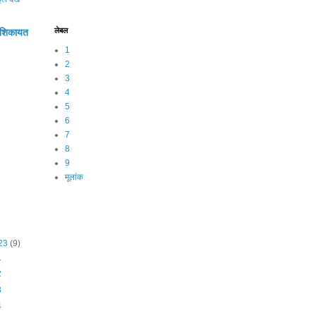
लेबल
की शिकायत
1
2
3
4
5
6
7
8
9
मूलांक
023
(9)
1
2
3
4